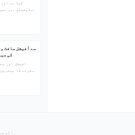
ڈیجیٹل دور میں،
کی سیک
کرنے کا بہترین 
© 2026 q789 APK الرسمي - دخول وتسجيل سهل. جميع الحقوق محفوظة.