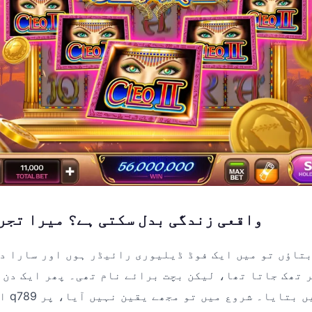
کیا q789 واقعی زندگی بدل سکتی ہے؟ میرا تج
بتاؤں تو میں ایک فوڈ ڈیلیوری رائیڈر ہوں اور سارا د
کر تھک جاتا تھا، لیکن بچت برائے نام تھی۔ پھر ایک دن 
ایک د