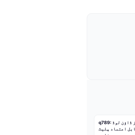
q789: آفیشل سافٹ ویئر اور گیمز ڈاؤن لوڈ
ابل اعتماد پلیٹ