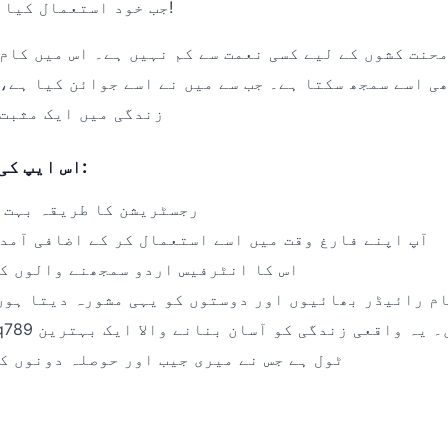
جب خود استعمال کیا تو حیران رہ گیا!
محنت کشوں کے لیے کسی نعمت سے کم نہیں ہے۔ اس میں کام
ھی اسے سمجھ سکتا ہے۔ جب سے میں نے اسے جوائن کیا ہے،
زندگی میں ایک مثبت 
اس ایپ کی چند خاص باتیں:
رجسٹریشن کا طریقہ بہت 
آپ اپنے فارغ وقت میں اسے استعمال کر کے اضافی آمد
اس کا انٹرفیس اردو سمجھنے والوں ک
م رائیڈر بھائیوں اور دوستوں کو یہی مشورہ دیتا ہوں
ٹول ہے جس نے میری جیب اور حوصلہ دونوں ک