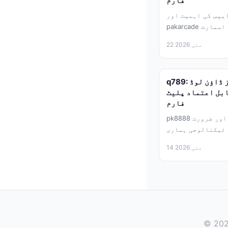
فارم
یپس کی اہمیت اور
pakarcade کا کردار آج کے جدید دور میں اسمارٹ
ماری زندگی...
22 مئی 2026
q789: آفیشل سافٹ ویئر اور گیمز ڈاؤن لوڈ
ابل اعتماد پلیٹ
فارم
pk8888 پر آفیشل سافٹ ویئر کی اہمیت اور ضرورت
 ٹیکنالوجی ہماری
زندگی کا لازمی...
14 مئی 2026