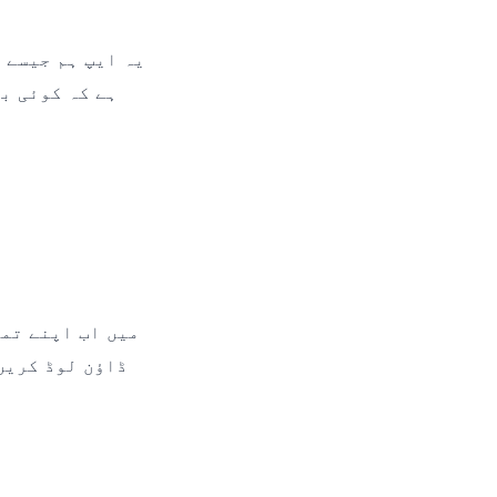
یہ ایپ ہم جیسے 
ہے کہ کوئی ب
میں اب اپنے تما