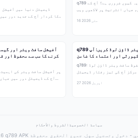
q789 کیا ہے اور یہ کیوں ضروری ہے؟ آج کے
ڈیجیٹل دنیا میں آفیشل ا
 جہاں انٹرنیٹ پر لاکھوں ویب
سائٹس موجود...
16 مئی 2026
فون ہ
q789 سے آفیشل سافٹ ویئر ڈاؤن لوڈ کریں: آپ
یورٹی اور اعتماد کا ضامن
کرنے کا سب سے محفوظ اور ق
q789: آفیشل اور محفوظ سافٹ ویئر ڈاؤن لوڈ
مرکز آج کی تیز رفتار ڈیجیٹل
آج کے ڈیجیٹل دور میں جہاں
دنیا میں، اسمارٹ...
27 اپریل 2026
سياسة الخصوصية
الشروط والأحكام