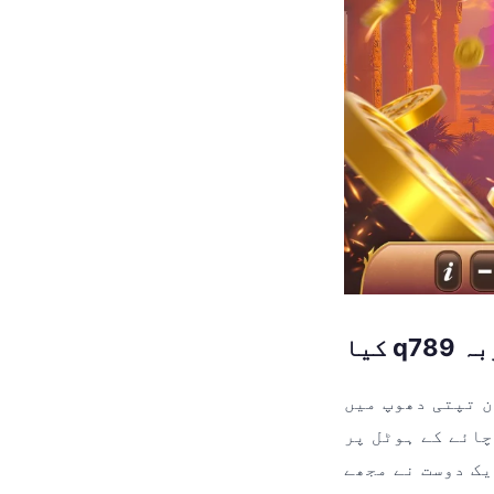
ربہ
ن تپتی دھوپ میں
چائے کے ہوٹل پر
وست نے مجھے q789 ایپ کے بارے میں بتایا۔ شروع میں تو مجھے یقین نہیں آیا، پر