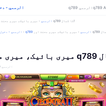
q789 APK الرسمي
q789 
q789 الرسمي
میری بائیک، میری محنت اور q789 کا کمال!
q789 الرسمي
›
q789 الرسمي
›
›
q789 APK الرسمي - 
· q789 الرسمي