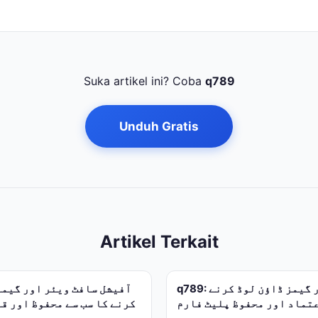
Suka artikel ini? Coba
q789
Unduh Gratis
Artikel Terkait
q789: آفیشل ایپس اور گیمز ڈاؤن لوڈ کرنے
عتماد اور محفوظ پلیٹ فارم
کرنے کا سب سے محفوظ اور ق