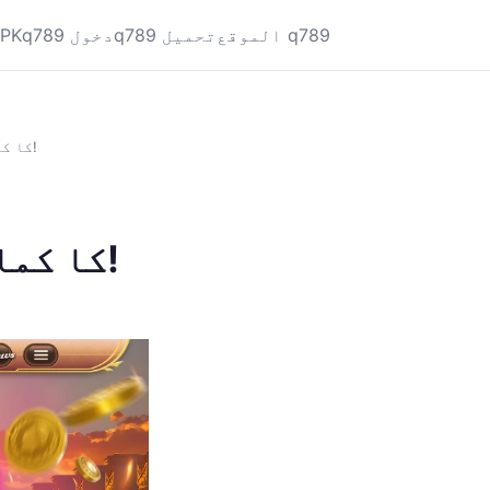
الموقع q789
q789 تحميل
q789 دخول
APK
میری بائیک، میری محنت اور q789 کا کمال!
میری بائیک، میری محنت اور q789 کا کمال!