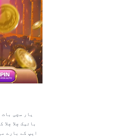
یار سچی بات 
بائیک چلا چلا 