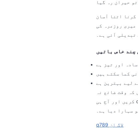
 کرنا اتنا آسان
 میری روزمرہ کی
تبدیلی آئی ہے۔
سادہ اور تیز ہے
نی کما سکتے ہیں
ے لیے بہترین ہے
 کہ وقت ضائع نہ
کریں اور آج ہی q789 ڈاؤن لوڈ کریں۔ یہ واقعی زندگی کو آسان بنانے والا ایک بہترین
و سہارا دیا ہے۔
q789 لاگ ان