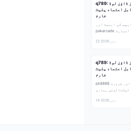
q789: آفیشل سافٹ ویئر اور گیمز ڈاؤن لوڈ
ابل اعتماد پلیٹ
فارم
یپس کی اہمیت اور
pakarcade کا کردار آج کے جدید دور میں اسمارٹ
ماری زندگی...
22 مئی 2026
q789: آفیشل سافٹ ویئر اور گیمز ڈاؤن لوڈ
ابل اعتماد پلیٹ
فارم
pk8888 پر آفیشل سافٹ ویئر کی اہمیت اور ضرورت
 ٹیکنالوجی ہماری
زندگی کا لازمی...
14 مئی 2026