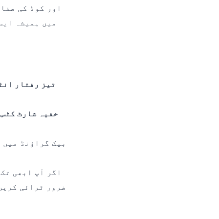
اور کوڈ کی صفائ
میں ہمیشہ ایسی
تیز رفتار انٹ
خفیہ شارٹ کٹس:
اگر آپ ابھی تک 