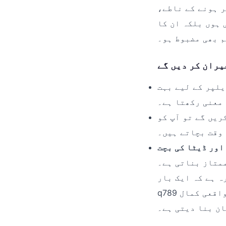
ر ہونے کے ناطے،
 ہوں بلکہ ان کا
 بھی مضبوط ہو۔
یران کر دیں گے
یلپر کے لیے بہت
معنی رکھتا ہے۔
ریں گے تو آپ کو
 وقت بچاتے ہیں۔
متاز بناتی ہے۔
ہ ہے کہ ایک بار
q789 ضرور ٹرائی کریں۔ اس کی سیکیورٹی لیئرز اور ڈیٹا مینجمنٹ کے طریقے واقعی کمال
ان بنا دیتی ہے۔