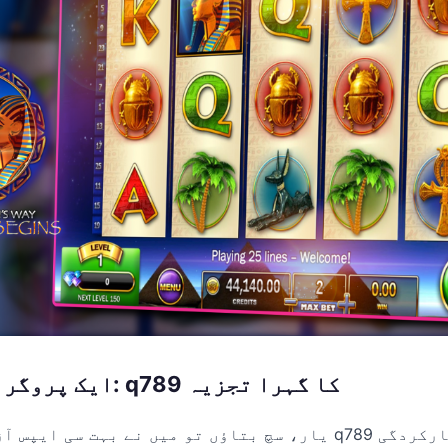
ایک پروگرامر کا تجربہ: q789 کا گہرا تجزیہ
یار، سچ بتاؤں تو میں نے بہت سی ایپس آزمائی ہیں، لیکن 789