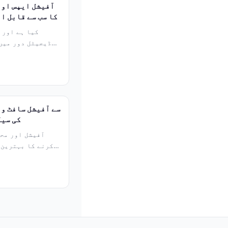
کا سب سے قابل ا
ڈیجیٹل دور میں،
کی سیک
کرنے کا بہترین 