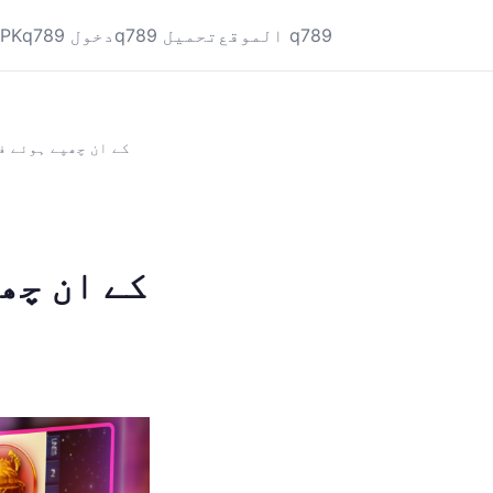
الموقع q789
q789 تحميل
q789 دخول
APK