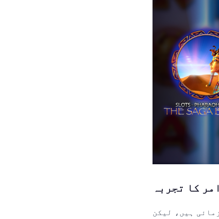
q نے مجھے اپنی کارکردگی