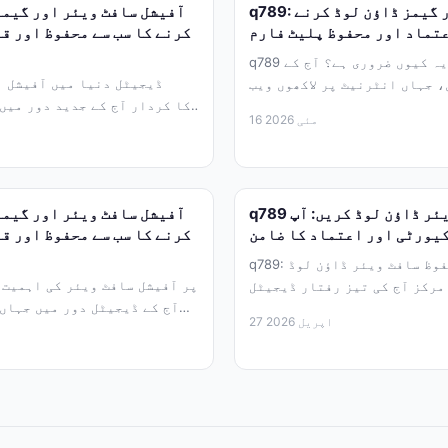
q789: آفیشل ایپس اور گیمز ڈاؤن لوڈ کرنے
عتماد اور محفوظ پلیٹ فارم
کرنے کا سب سے محفوظ اور ق
q789 کیا ہے اور یہ کیوں ضروری ہے؟ آج کے
ڈیجیٹل دنیا میں آفیشل ا
 جہاں انٹرنیٹ پر لاکھوں ویب
سائٹس موجود...
16 مئی 2026
فون ہ
q789 سے آفیشل سافٹ ویئر ڈاؤن لوڈ کریں: آپ
یورٹی اور اعتماد کا ضامن
کرنے کا سب سے محفوظ اور ق
q789: آفیشل اور محفوظ سافٹ ویئر ڈاؤن لوڈ
مرکز آج کی تیز رفتار ڈیجیٹل
آج کے ڈیجیٹل دور میں جہاں
دنیا میں، اسمارٹ...
27 اپریل 2026