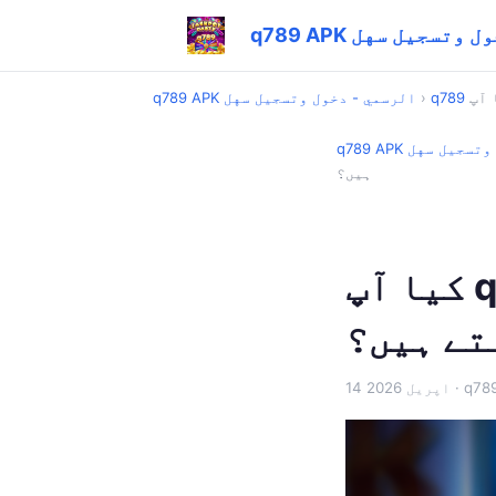
 - دخول وتسجيل سهل
›
q789 APK الرسمي - دخول وتسجيل سهل
دخول وتسجيل سهل
ہیں؟
کیا آپ q789 کے ان چھپے ہوئے فیچرز کے بارے
تے ہیں؟
14 اپریل 2026