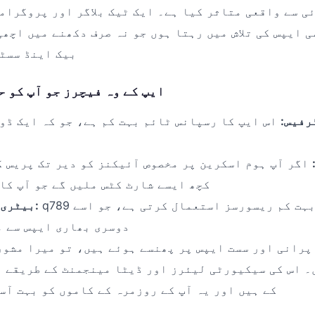
ی سے واقعی متاثر کیا ہے۔ ایک ٹیک بلاگر اور پروگرام
 ایپس کی تلاش میں رہتا ہوں جو نہ صرف دکھنے میں اچھی
بیک اینڈ سسٹم
ایپ کے وہ فیچرز جو آپ کو ح
رفیس:
اس ایپ کا رسپانس ٹائم بہت کم ہے، جو کہ ایک ڈو
اگر آپ ہوم اسکرین پر مخصوص آئیکنز کو دیر تک پریس ک
کچھ ایسے شارٹ کٹس ملیں گے جو آپ کا
q789 بیک گراؤنڈ میں بہت کم ریسورسز استعمال کرتی ہے، جو اسے
بیٹری اور ڈیٹا کی بچت:
دوسری بھاری ایپس سے م
پرانی اور سست ایپس پر پھنسے ہوئے ہیں، تو میرا مشور
کے ہیں اور یہ آپ کے روزمرہ کے کاموں کو بہت آس