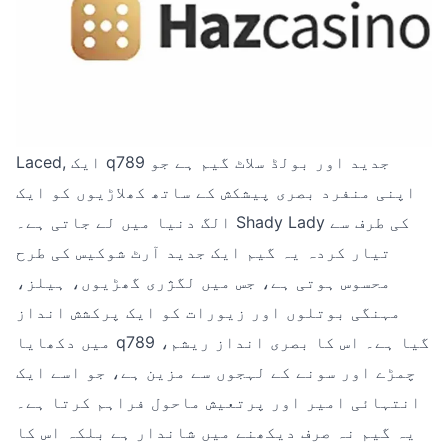
Laced, ایک q789 جدید اور بولڈ سلاٹ گیم ہے جو
اپنی منفرد بصری پیشکش کے ساتھ کھلاڑیوں کو ایک
الگ دنیا میں لے جاتی ہے۔ Shady Lady کی طرف سے
تیار کردہ یہ گیم ایک جدید آرٹ شوکیس کی طرح
محسوس ہوتی ہے، جس میں لگژری گھڑیوں، ہیلز،
مہنگی بوتلوں اور زیورات کو ایک پرکشش انداز
میں دکھایا q789 گیا ہے۔ اس کا بصری انداز ریشم،
چمڑے اور سونے کے لہجوں سے مزین ہے، جو اسے ایک
انتہائی امیر اور پرتعیش ماحول فراہم کرتا ہے۔
یہ گیم نہ صرف دیکھنے میں شاندار ہے بلکہ اس کا