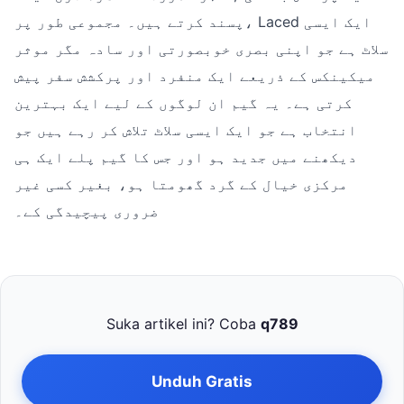
پسند کرتے ہیں۔ مجموعی طور پر، Laced ایک ایسی
سلاٹ ہے جو اپنی بصری خوبصورتی اور سادہ مگر موثر
میکینکس کے ذریعے ایک منفرد اور پرکشش سفر پیش
کرتی ہے۔ یہ گیم ان لوگوں کے لیے ایک بہترین
انتخاب ہے جو ایک ایسی سلاٹ تلاش کر رہے ہیں جو
دیکھنے میں جدید ہو اور جس کا گیم پلے ایک ہی
مرکزی خیال کے گرد گھومتا ہو، بغیر کسی غیر
ضروری پیچیدگی کے۔
Suka artikel ini? Coba
q789
Unduh Gratis