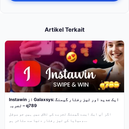
Artikel Terkait
Instawin از Galaxsys: ایک جدید اور تیز رفتار گیمنگ
تجربہ – q789
اگر آپ ایک ایسے گیمنگ تجربے کی تلاش میں ہیں جو سوشل
میڈیا کی تیز رفتار دنیا سے متاثر ہو،...