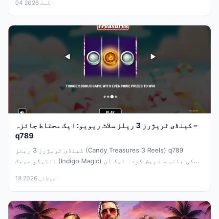
04 اگست 2026
کینڈی ٹریژرز 3 ریلز سلاٹ ریویو: ایک محتاط جائزہ –
q789
کینڈی ٹریژرز 3 ریلز (Candy Treasures 3 Reels) q789
انڈیگو میجک (Indigo Magic) کی جانب سے پیش کردہ ایک آن...
18 جولائی 2026