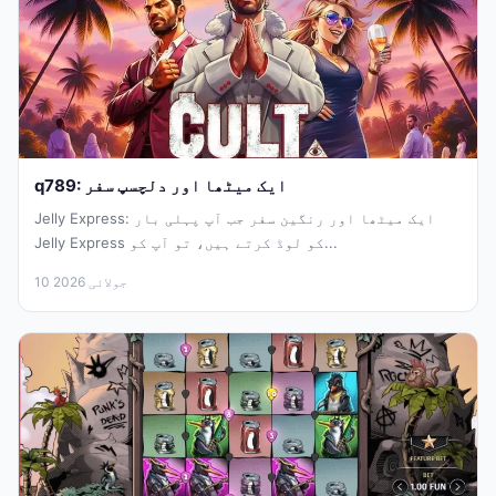
q789: ایک میٹھا اور دلچسپ سفر
Jelly Express: ایک میٹھا اور رنگین سفر جب آپ پہلی بار
Jelly Express کو لوڈ کرتے ہیں، تو آپ کو...
10 جولائی 2026