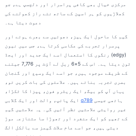
مرکزی خیال بھی کافی پراسرار اور دلچسپ ہے، جو
کھلاڑیوں کو ہر اسپن کے ساتھ نئے راز کھولنے کی
دعوت دیتا ہے۔
گیم کا ماحول ایک ہیز، دھوئیں سے بھرے ہوئے اور
پرسرار تجربے کی عکاسی کرتا ہے، جس میں نیون
رنگوں کا استعمال اسے ایک جدید اور ایجڈ (edgy)
ٹون دیتا ہے۔ اس کے 5×6 ریل لے آؤٹ پر 7,776 جیتنے
کے طریقے موجود ہیں، جو اسے ایک وسیع اور گنجان
بصری تجربہ بناتے ہیں۔ علامتوں کی بات کریں تو،
یہاں آپ کو بیگ، ایک ریٹرو فون، پیزا کا ٹکڑا،
ہاتھی جیسی
q789
ایک پائپ، والٹ اور ایک گلابی
غیر روایتی علامتیں نظر آئیں گی۔ یہ علامتیں گیم
کے تھیم کو ایک منفرد اور تھوڑا سا متنازعہ موڑ
دیتی ہیں، جو اسے عام سلاٹ گیمز سے بالکل الگ