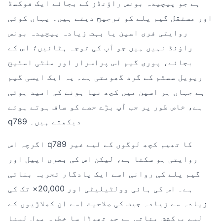
ہے جو پیچیدہ بونس راؤنڈز کے بجائے ایک فوکسڈ
اور مستقل گیم پلے کو ترجیح دیتے ہیں۔ یہاں کوئی
روایتی فری اسپن یا بہت زیادہ پیچیدہ بونس
راؤنڈ نہیں ہیں جو آپ کی توجہ ہٹائیں؛ اس کے
بجائے، پوری گیم اس پراسرار اور ملٹی اسٹیج
ریویل سسٹم کے گرد گھومتی ہے۔ یہ ایک ایسی گیم
ہے جہاں ہر اسپن میں کچھ نیا ہونے کی امید ہوتی
ہے، خاص طور پر جب آپ بڑے حصے کو صاف ہوتے ہوئے
q789 دیکھتے ہیں۔
اگرچہ اس q789 کا تھیم کچھ لوگوں کے لیے غیر
روایتی ہو سکتا ہے، لیکن اس کی بصری اپیل اور
گیم پلے کی روانی اسے ایک یادگار تجربہ بناتی
ہے۔ اس کی ہائی وولٹیلیٹی اور 20,000× تک کی
زیادہ سے زیادہ جیت کی صلاحیت اسے ان کھلاڑیوں کے
لیے پرکشش بناتی ہے جو تھوڑا سا خطرہ مول لینا