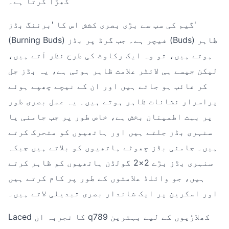
کھڑا کرتا ہے۔
گیم کی سب سے بڑی بصری کشش اس کا 'برننگ بڈز'
(Burning Buds) فیچر ہے۔ جب گرڈ پر بڈز (Buds) ظاہر
ہوتے ہیں، تو وہ ایک رکاوٹ کی طرح نظر آتے ہیں،
لیکن جیسے ہی لائٹر علامت ظاہر ہوتی ہے، یہ بڈز جل
کر غائب ہو جاتے ہیں اور ان کے نیچے چھپے ہوئے
پراسرار نشانات ظاہر ہوتے ہیں۔ یہ عمل بصری طور
پر بہت اطمینان بخش ہے، خاص طور پر جب جامنی یا
سنہری بڈز جلتے ہیں اور ہاتھیوں کو متحرک کرتے
ہیں۔ جامنی بڈز چھوٹے ہاتھیوں کو بلاتے ہیں جبکہ
سنہری بڈز بڑے 2×2 گولڈن ہاتھیوں کو ظاہر کرتے
ہیں، جو وائلڈ علامتوں کے طور پر کام کرتے ہیں
اور اسکرین پر ایک شاندار بصری تبدیلی لاتے ہیں۔
Laced کا تجربہ ان q789 کھلاڑیوں کے لیے بہترین