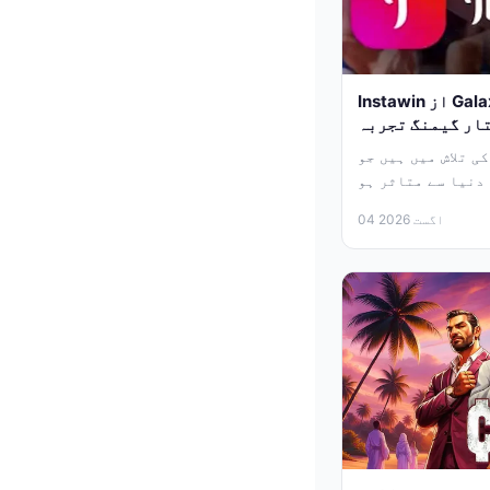
Instawin از Galaxsys: ایک جدید اور تیز
ی تلاش میں ہیں جو
04 اگست 2026