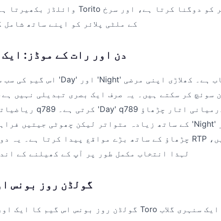
Toro کے ملٹی پلائر کو اپنے ساتھ شامل
دن اور رات کے موڈز: ایک
اس گیم کی سب سے دلچسپ خصوصیت 'Day' اور
 سوئچ کر سکتے ہیں۔ یہ صرف ایک بصری تبدیلی نہیں ہے،
ریاضیاتی ماڈل کو تبدیل q789 
کے ساتھ زیادہ متواتر لیکن چھوٹی جیتیں فراہم کرتا ہے، جبکہ 't
چڑھاؤ کے ساتھ بڑے مواقع پیدا کرتا ہے۔ یہ دونوں موڈز ایک ہی 
لہذا انتخاب مکمل طور پر آپ کے کھیلنے کے اند
گولڈن روز بونس او
گولڈن روز بونس اس گیم کا ایک اور اہم حصہ ہے۔ جب Toro ای