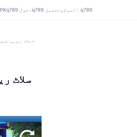
الموقع q789
q789 تحميل
q789 دخول
APK