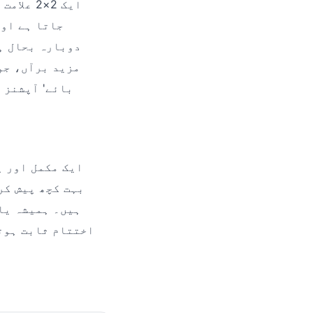
جاتا ہے اور
دوبارہ بحال ہو
مزید برآں، جو
بائے' آپشنز 
بہت کچھ پیش کر
ہیں۔ ہمیشہ یاد