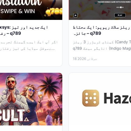
کینڈی ٹریژرز 3 ریلز سلاٹ ریویو: ایک محتاط
جائزہ – q789
رفتار گیمنگ تجربہ – q789
کینڈی ٹریژرز 3 ریلز (Candy Treasures 3 Reels)
اگر آپ ایک ایسے گیمنگ تجربے ک
q789 انڈیگو میجک (Indigo Magic) کی جانب سے پیش
سوشل میڈیا کی تیز رفتار دنیا سے متاثر ہو،...
کردہ ایک آن...
18 جولائی 2026