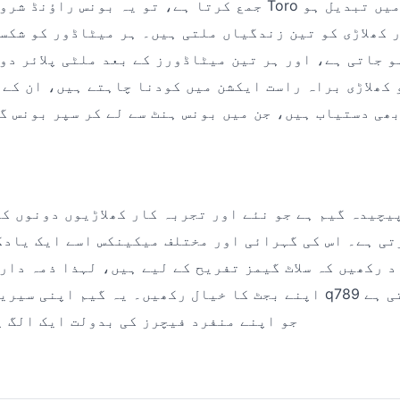
جمع کرتا ہے، تو یہ بونس راؤنڈ شروع ہوتا ہے۔ یہاں Toro ا
 کھلاڑی کو تین زندگیاں ملتی ہیں۔ ہر میٹاڈور کو شکس
 جاتی ہے، اور ہر تین میٹاڈورز کے بعد ملٹی پلائر دو
 کھلاڑی براہ راست ایکشن میں کودنا چاہتے ہیں، ان کے 
بھی دستیاب ہیں، جن میں بونس ہنٹ سے لے کر سپر بونس گ
تی ہے۔ اس کی گہرائی اور مختلف میکینکس اسے ایک یاد
 رکھیں کہ سلاٹ گیمز تفریح کے لیے ہیں، لہذا ذمہ دار
اپنے بجٹ کا خیال رکھیں۔ یہ گیم اپنی سیریز کا ایک بہترین 789
جو اپنے منفرد فیچرز کی بدولت ایک الگ 