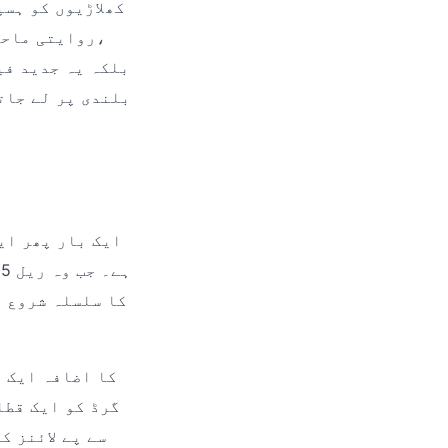
روایتی ماحو
بلندی پر لے جات
ہ