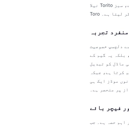
نیلا Torito وائلڈز بکھیرتا ہے، سبز Torito ملٹی پلائر کو دوگنا کرتا ہے، اور سرخ Torito
 کر لیتا ہے۔
 منفرد تجربہ
 'Night' موڈز کا انتخاب ہے۔ کھلاڑی اپنی مرضی
 بلکہ یہ گیم کے
کرتی ہے۔ 'Day' q789 موڈ درمیانی اتار چڑھاؤ (volatility)
Nigh' موڈ زیادہ اتار
RTP پر کام کرتے ہیں،
از پر منحصر ہے۔
ر فیچر بائے
ک سنہری گلاب (Golden Rose)