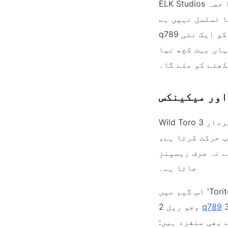
ELK Studios کی مشہور سیریز کا تیسرا حصہ، Wild Toro 3، کھلاڑیوں کو ہسپانوی گلیوں کے
 تسلسل نہیں ہے،
q789 بلکہ یہ جدید فیچرز اور میکینکس کا ایک ایسا امتزاج ہے جو اس سیریز کو ایک نئی
ہاں بہت کچھ نیا
ھنے کو ملے گا۔
اور میکینکس
Wild Toro 3 کا مرکزی کردار، Toro، ایک بار پھر ایک 'واکنگ وائلڈ' کے طور پر واپس آیا
جانب حرکت کرتا ہے،
نز (respins) کا سلسلہ شروع ہوتا ہے بلکہ اس کا ملٹی پلائر بھی بڑھتا
جاتا ہے۔
اس گیم میں 'Toritos' کا اضافہ ایک اہم تبدیلی ہے۔ یہ تین مختلف رنگوں کے وائلڈز ہیں
Tori گرڈ کو ایک قطار تک بڑھا سکتا ہے، جس
q789
جو ریل 2،
ے طریقے بھی منفرد ہیں: