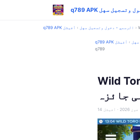
 - دخول وتسجيل سهل
›
q789 APK الرسمي - دخول وتسجيل سهل
›
آفیشل
ل سهل
›
آفیشل
q789
لاٹ ریویو: فیچرز اور گیم پلے
14 جون 2026
· آفیشل