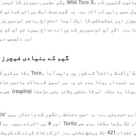
ل میں واپس لے آتا ہے۔ یہ گیم صرف ایک پرانی کہانی کا
ا ہے۔ اگر آپ اس سیریز کے پرانے مداح ہیں، تو آپ کو ی
اور دلچسپ دیک
گیم کے بنیادی فیچرز 
ے۔ جب وہ ریل 5 پر نمودار ہوتا ہے، تو وہ ہر اسپن کے ساتھ بائیں 
جس سے نہ صرف ریسپ
3 اور 4 پر اترتے ہیں۔ ہر to
سے پے لائنز کی تعداد 421 تک پہنچ سکتی ہے۔ ان کے کام کرنے ک