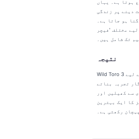
یک 2×2 علامت میں تبدیل ہو
ت دینے پر زندگی
گنا ہو جاتا ہے۔
لیے مختلف 'فیچر
یم تک شامل ہیں۔
نتیجہ
Wild Toro 3 ایک مکمل اور پیچیدہ گیم ہے جو نئے اور تجربہ کار کھلاڑیوں دونوں کے لیے
گار تجربہ بناتے
ی سے کھیلیں اور
q اختتام ثابت ہوتی ہے
پہچان رکھتی ہے۔