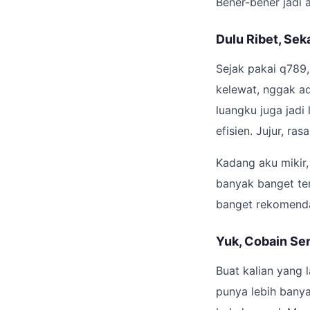
Bener-bener jadi a
Dulu Ribet, Sek
Sejak pakai q789,
kelewat, nggak ad
luangku juga jadi
efisien. Jujur, r
Kadang aku mikir,
banyak banget te
banget rekomendas
Yuk, Cobain Sen
Buat kalian yang l
punya lebih banya