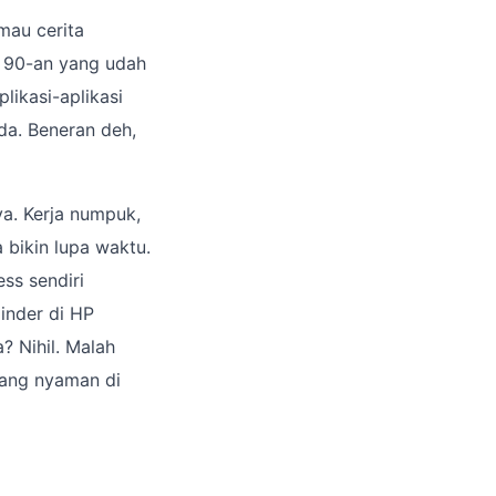
mau cerita
i 90-an yang udah
likasi-aplikasi
eda. Beneran deh,
ya. Kerja numpuk,
bikin lupa waktu.
ss sendiri
minder di HP
? Nihil. Malah
urang nyaman di