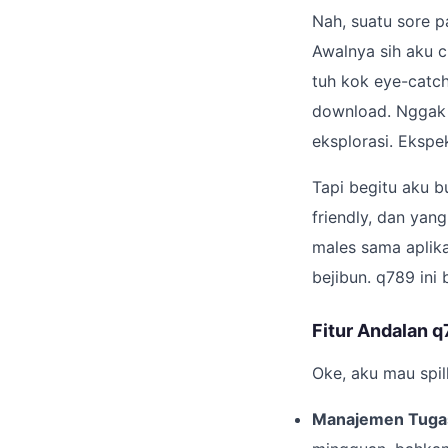
Nah, suatu sore pa
Awalnya sih aku c
tuh kok eye-catch
download. Nggak a
eksplorasi. Ekspe
Tapi begitu aku b
friendly, dan yang
males sama aplika
bejibun. q789 ini 
Fitur Andalan q
Oke, aku mau spil
Manajemen Tugas 