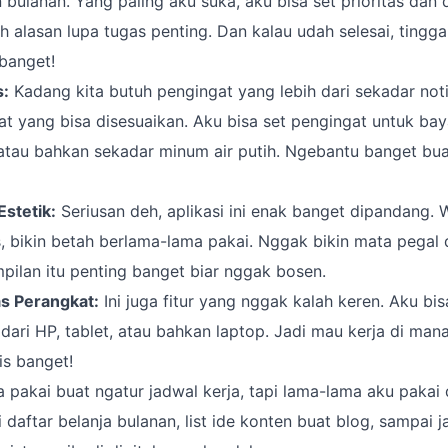
bulanan. Yang paling aku suka, aku bisa set prioritas dan d
h alasan lupa tugas penting. Dan kalau udah selesai, tingga
banget!
s:
Kadang kita butuh pengingat yang lebih dari sekadar noti
at yang bisa disesuaikan. Aku bisa set pengingat untuk bay
 atau bahkan sekadar minum air putih. Ngebantu banget bu
stetik:
Seriusan deh, aplikasi ini enak banget dipandang.
s, bikin betah berlama-lama pakai. Nggak bikin mata pegal d
pilan itu penting banget biar nggak bosen.
as Perangkat:
Ini juga fitur yang nggak kalah keren. Aku bi
dari HP, tablet, atau bahkan laptop. Jadi mau kerja di man
tis banget!
pakai buat ngatur jadwal kerja, tapi lama-lama aku pakai
 daftar belanja bulanan, list ide konten buat blog, sampai 