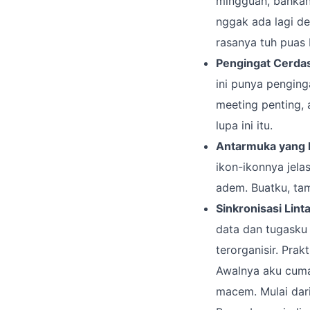
mingguan, bahkan 
nggak ada lagi de
rasanya tuh puas 
Pengingat Cerda
ini punya penging
meeting penting,
lupa ini itu.
Antarmuka yang E
ikon-ikonnya jela
adem. Buatku, tam
Sinkronisasi Lint
data dan tugasku 
terorganisir. Prak
Awalnya aku cuma 
macem. Mulai dari