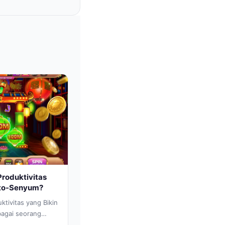
Produktivitas
uto-Senyum?
ktivitas yang Bikin
agai seorang
diwarnai oleh