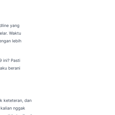
dline yang
elar. Waktu
engan lebih
 ini? Pasti
aku berani
ak keteteran, dan
 kalian nggak