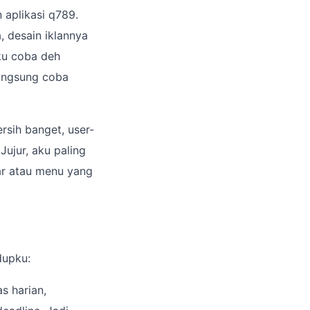
n aplikasi q789.
, desain iklannya
ku coba deh
langsung coba
rsih banget, user-
Jujur, aku paling
bar atau menu yang
dupku:
as harian,