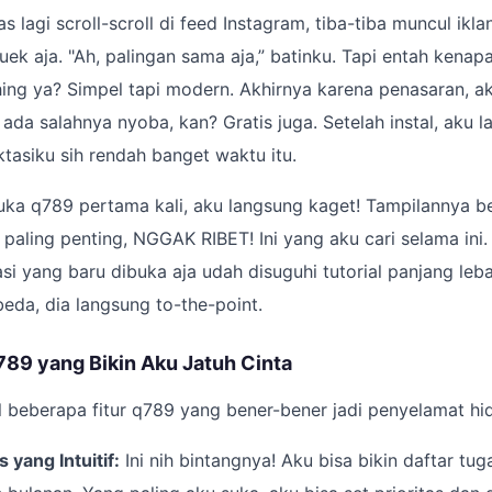
s lagi scroll-scroll di feed Instagram, tiba-tiba muncul ikla
uek aja. "Ah, palingan sama aja,” batinku. Tapi entah kenapa
ing ya? Simpel tapi modern. Akhirnya karena penasaran, a
da salahnya nyoba, kan? Gratis juga. Setelah instal, aku 
ktasiku sih rendah banget waktu itu.
uka q789 pertama kali, aku langsung kaget! Tampilannya be
 paling penting, NGGAK RIBET! Ini yang aku cari selama ini. 
si yang baru dibuka aja udah disuguhi tutorial panjang le
beda, dia langsung to-the-point.
789 yang Bikin Aku Jatuh Cinta
l beberapa fitur q789 yang bener-bener jadi penyelamat hi
yang Intuitif:
Ini nih bintangnya! Aku bisa bikin daftar tug