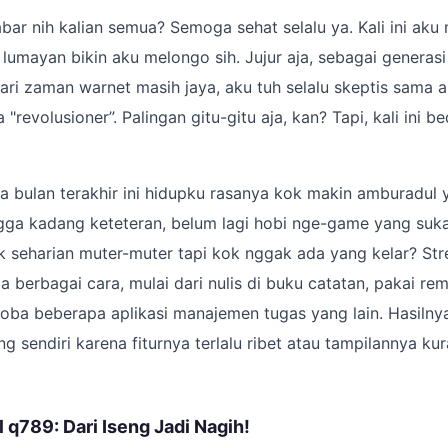
bar nih kalian semua? Semoga sehat selalu ya. Kali ini aku 
umayan bikin aku melongo sih. Jujur aja, sebagai generas
ari zaman warnet masih jaya, aku tuh selalu skeptis sama ap
"revolusioner”. Palingan gitu-gitu aja, kan? Tapi, kali ini b
pa bulan terakhir ini hidupku rasanya kok makin amburadul 
ga kadang keteteran, belum lagi hobi nge-game yang suka 
 seharian muter-muter tapi kok nggak ada yang kelar? Stre
a berbagai cara, mulai dari nulis di buku catatan, pakai re
ba beberapa aplikasi manajemen tugas yang lain. Hasilnya
ng sendiri karena fiturnya terlalu ribet atau tampilannya k
 q789: Dari Iseng Jadi Nagih!