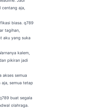
eadline. Jadi
l centang aja,
fikasi biasa. q789
ar tagihan,
at aku yang suka
 Warnanya kalem,
an pikiran jadi
sa akses semua
a aja, semua tetap
 q789 buat segala
jadwal olahraga.