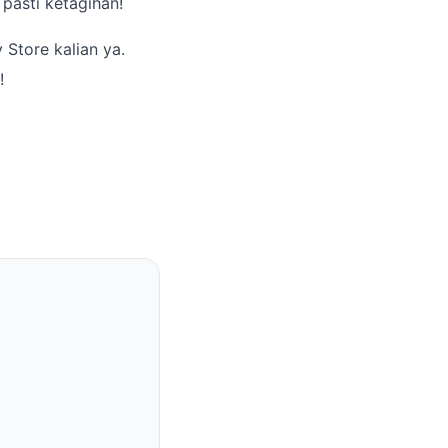
 pasti ketagihan!
 Store kalian ya.
!