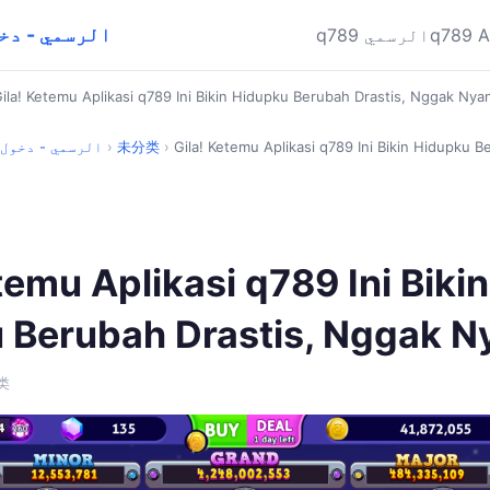
q789 APK الرسمي
q789 
q789 الرسمي
ila! Ketemu Aplikasi q789 Ini Bikin Hidupku Berubah Drastis, Nggak Nya
Gila! Ketemu Aplikasi q789 Ini Bikin Hidupku 
›
未分类
›
q789 APK الرسمي - 
temu Aplikasi q789 Ini Bikin
 Berubah Drastis, Nggak N
类