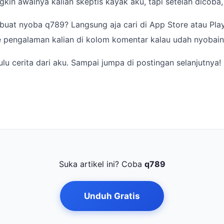
gkin awalnya kalian skeptis kayak aku, tapi setelah dicoba,
buat nyoba q789? Langsung aja cari di App Store atau Play
e pengalaman kalian di kolom komentar kalau udah nyobain
ulu cerita dari aku. Sampai jumpa di postingan selanjutnya!
Suka artikel ini? Coba
q789
Unduh Gratis