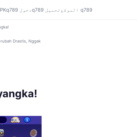
الموقع q789
q789 تحميل
q789 دخول
APK
ngka!
Berubah Drastis, Nggak
yangka!