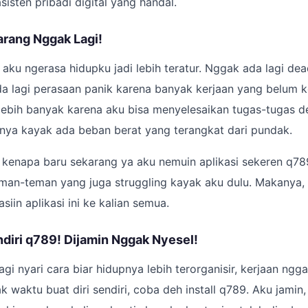
sisten pribadi digital yang handal.
arang Nggak Lagi!
 aku ngerasa hidupku jadi lebih teratur. Nggak ada lagi dea
a lagi perasaan panik karena banyak kerjaan yang belum k
 lebih banyak karena aku bisa menyelesaikan tugas-tugas d
asanya kayak ada beban berat yang terangkat dari pundak.
 kenapa baru sekarang ya aku nemuin aplikasi sekeren q789
man-teman yang juga struggling kayak aku dulu. Makanya, 
iin aplikasi ini ke kalian semua.
diri q789! Dijamin Nggak Nyesel!
agi nyari cara biar hidupnya lebih terorganisir, kerjaan ngg
k waktu buat diri sendiri, coba deh install q789. Aku jamin,