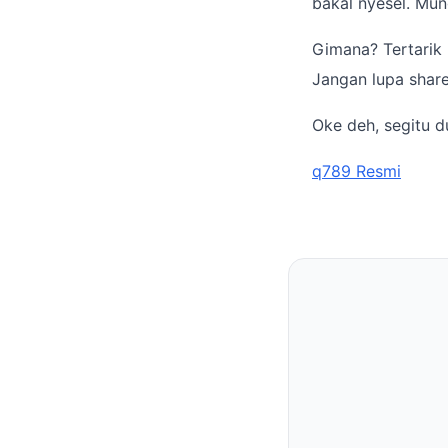
bakal nyesel. Mun
Gimana? Tertarik 
Jangan lupa shar
Oke deh, segitu d
q789 Resmi