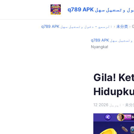
 - دخول وتسجيل سهل
G
›
未分类
›
q789 APK الرسمي - دخول وتسجيل سهل
دخول وتسجيل سهل
Nyangka!
Gila! Ke
Hidupku
· 未分
12 اپریل 2026