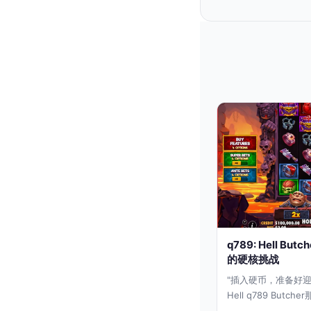
q789: Hell 
的硬核挑战
"插入硬币，准备好迎
Hell q789 Bu
仅是一场简单的转轮