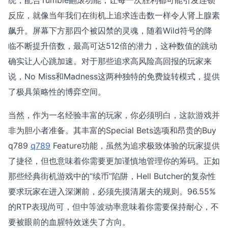
反应，就像当年我们在街机上追求连击数一样令人肾上腺素
飙升。屏幕下方那四个被囚禁的灵魂，随着Wild符号的降
临不断提升倍数，最高可达512倍的潜力，这种数值的跳动
确实让人心跳加速。对于那些追求高风险高回报的玩家来
说，No Miss和Madness这两种独特的免费旋转模式，提供
了极具策略性的博弈空间。
当然，作为一名经验丰富的玩家，你必须明白，这款游戏并
非为胆小者准备。其丰富的Special Bets选项和昂贵的Buy
q789
q789
Feature功能，虽然为追求极致体验的玩家提供
了捷径，但也意味着你需要更加谨慎地管理你的筹码。正如
那些经典街机游戏中的“续币”陷阱，Hell Butcher的复杂性
要求玩家在进入深渊前，必须先摸清屠夫的规则。96.55%
的RTP表现尚可，但中等波动率意味着你需要保持耐心，不
要被眼前的血腥特效迷失了方向。